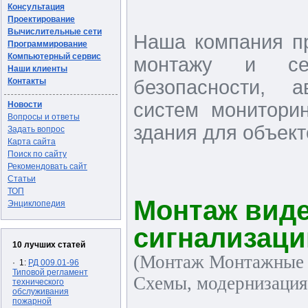
Консультация
Проектирование
Вычислительные сети
Наша компания пр
Программирование
Компьютерный сервис
монтажу и сер
Наши клиенты
Контакты
безопасности, а
систем мониторин
Новости
Вопросы и ответы
здания для объект
Задать вопрос
Карта сайта
Поиск по сайту
Рекомендовать сайт
Статьи
ТОП
Монтаж вид
Энциклопедия
сигнализаци
10 лучших статей
(Монтаж Монтажные и
· 1:
РД 009.01-96
Типовой регламент
Схемы, модернизация,
технического
обслуживания
пожарной