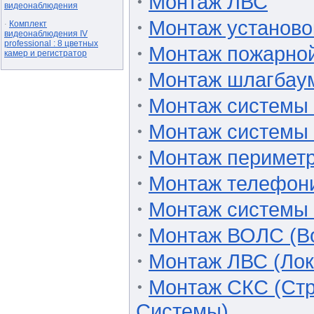
·
Монтаж ЛВС
видеонаблюдения
·
Монтаж установо
Комплект
·
видеонаблюдения IV
professional : 8 цветных
·
Монтаж пожарной
камер и регистратор
·
Монтаж шлагбау
·
Монтаж системы 
·
Монтаж системы 
·
Монтаж периметр
·
Монтаж телефон
·
Монтаж системы 
·
Монтаж ВОЛС (Во
·
Монтаж ЛВС (Ло
·
Монтаж СКС (Ст
Системы)