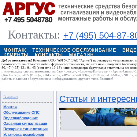
Контакты:
+7 (495) 504-87-8
МОНТАЖ
ТЕХНИЧЕСКОЕ ОБСЛУЖИВАНИЕ
ВИД
КЛИЕНТЫ
КОНТАКТЫ
МАГАЗИН
Добро пожаловать!
Компания ООО "АРГУС" (ЗАО "Аргус") проектирует, устанавливает и
безопасности на объектах любой формы собственности, звоните нам и получите бесплатн
80, +7 (495) 421-01-43 (с пн-пт с 10-18) наши менеджеры будут рады ответить на все ваш
пуско-наладку систем автоматики на базе «Болид», «Стрелец-Интеграл» («Аргус-Спектр»)
(Ай-Ти-Ви)», «ISS (ИСС)», «Hikvision», «RVi», «BestDVR», «PERCo», «CAME», «NICE», 
работы с данным оборудованием и оборудованием другого типа. Звоните!
Статьи и интерес
Главная
Монтаж
Обслуживание ОПС
Видеонаблюдение
Охранная сигнализация
Пожарная сигнализация
Установка домофонов