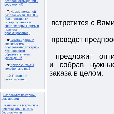
безопасность зданий и
сооружений)
· 7:
Нормы пожарной
безопасности НПБ 88-
2001 (Установки
встретится с Вами
пожаротушения и
сигнализации. Нормы и
правила
проектирования)
проведет предпро
· 8:
Рекомендации к
техническому
обеспечению пожарной
безопасности
предложит опти
образовательных
учреждений
и собрав нужные
· 9:
Аргус : контакты,
телефоны, e-mail
заказа в целом.
· 10:
Пожарная
сигнализация
Разработка пожарной
·
декларации
Техническое (сервисное)
·
обслуживание систем
безопасности