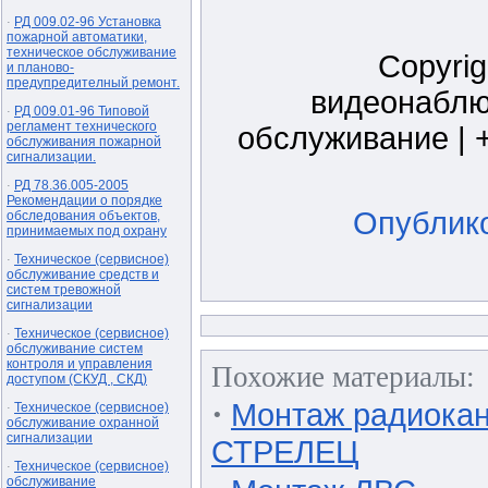
РД 009.02-96 Установка
·
пожарной автоматики,
техническое обслуживание
Copyrig
и планово-
предупредителный ремонт.
видеонаблю
РД 009.01-96 Типовой
·
регламент технического
обслуживание | +
обслуживания пожарной
сигнализации.
РД 78.36.005-2005
·
Рекомендации о порядке
Опублико
обследования объектов,
принимаемых под охрану
Техническое (сервисное)
·
обслуживание средств и
систем тревожной
сигнализации
Техническое (сервисное)
·
обслуживание систем
контроля и управления
Похожие материалы:
доступом (СКУД , СКД)
·
Монтаж радиокан
Техническое (сервисное)
·
обслуживание охранной
сигнализации
СТРЕЛЕЦ
Техническое (сервисное)
·
обслуживание