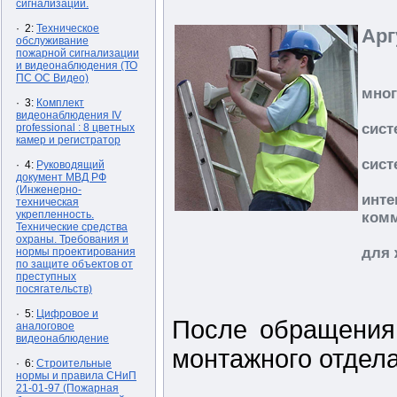
сигнализации.
· 2:
Техническое
Арг
обслуживание
пожарной сигнализации
и видеонаблюдения (ТО
ПС ОС Видео)
мног
· 3:
Комплект
видеонаблюдения IV
сист
professional : 8 цветных
камер и регистратор
сист
· 4:
Руководящий
документ МВД РФ
(Инженерно-
инте
техническая
укрепленность.
комм
Технические средства
охраны. Требования и
для 
нормы проектирования
по защите объектов от
преступных
посягательств)
· 5:
Цифровое и
После обращения
аналоговое
видеонаблюдение
монтажного отдела
· 6:
Строительные
нормы и правила СНиП
21-01-97 (Пожарная