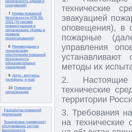
безопасность зданий и
сооружений)
технические ср
· 7:
Нормы пожарной
эвакуацией пожа
безопасности НПБ 88-
2001 (Установки
оповещения), в 
пожаротушения и
сигнализации. Нормы и
правила
пожарные (да
проектирования)
управления опо
· 8:
Рекомендации к
техническому
устанавливают 
обеспечению пожарной
безопасности
образовательных
методы их испыт
учреждений
· 9:
Аргус : контакты,
2. Настоящие
телефоны, e-mail
технические сре
· 10:
Пожарная
сигнализация
территории Росси
3. Требования н
Разработка пожарной
·
декларации
на технические 
Техническое (сервисное)
·
обслуживание систем
на объектах спец
безопасности