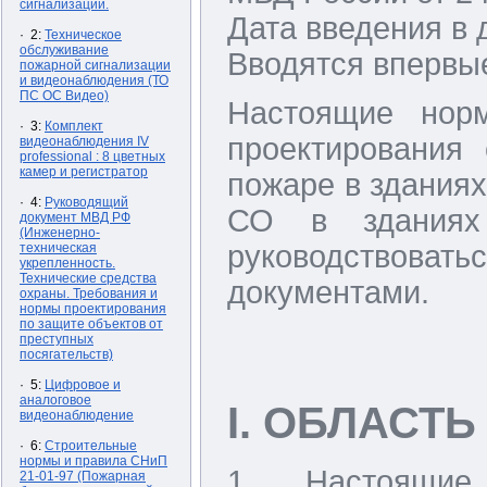
сигнализации.
Дата введения в д
· 2:
Техническое
обслуживание
Вводятся впервы
пожарной сигнализации
и видеонаблюдения (ТО
ПС ОС Видео)
Настоящие нор
· 3:
Комплект
проектирования
видеонаблюдения IV
professional : 8 цветных
камер и регистратор
пожаре в зданиях
· 4:
Руководящий
СО в зданиях
документ МВД РФ
(Инженерно-
руководствов
техническая
укрепленность.
Технические средства
документами.
охраны. Требования и
нормы проектирования
по защите объектов от
преступных
посягательств)
· 5:
Цифровое и
аналоговое
I. ОБЛАСТ
видеонаблюдение
· 6:
Строительные
нормы и правила СНиП
1. Настоящие
21-01-97 (Пожарная