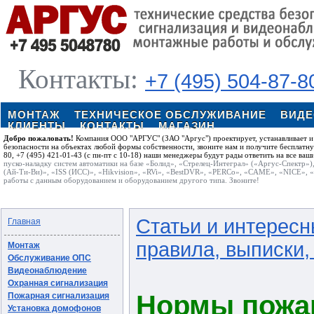
Контакты:
+7 (495) 504-87-8
МОНТАЖ
ТЕХНИЧЕСКОЕ ОБСЛУЖИВАНИЕ
ВИД
КЛИЕНТЫ
КОНТАКТЫ
МАГАЗИН
Добро пожаловать!
Компания ООО "АРГУС" (ЗАО "Аргус") проектирует, устанавливает и
безопасности на объектах любой формы собственности, звоните нам и получите бесплатн
80, +7 (495) 421-01-43 (с пн-пт с 10-18) наши менеджеры будут рады ответить на все ваш
пуско-наладку систем автоматики на базе «Болид», «Стрелец-Интеграл» («Аргус-Спектр»)
(Ай-Ти-Ви)», «ISS (ИСС)», «Hikvision», «RVi», «BestDVR», «PERCo», «CAME», «NICE», 
работы с данным оборудованием и оборудованием другого типа. Звоните!
Статьи и интерес
Главная
правила, выписки
Монтаж
Обслуживание ОПС
Видеонаблюдение
Охранная сигнализация
Нормы пожа
Пожарная сигнализация
Установка домофонов