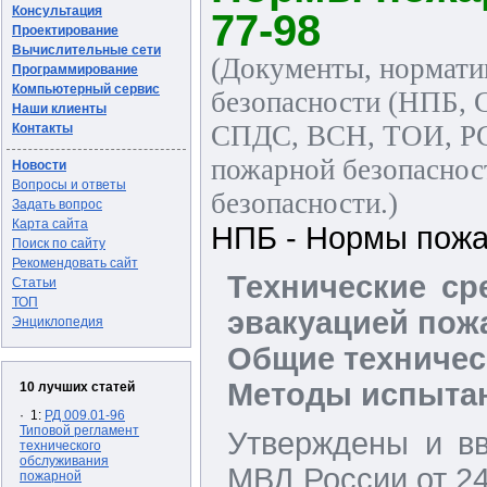
Консультация
77-98
Проектирование
Вычислительные сети
(Документы, нормати
Программирование
Компьютерный сервис
безопасности (НПБ,
Наши клиенты
СПДС, ВСН, ТОИ, РС
Контакты
пожарной безопаснос
Новости
Вопросы и ответы
безопасности.)
Задать вопрос
Карта сайта
НПБ - Нормы пожа
Поиск по сайту
Рекомендовать сайт
Технические ср
Статьи
ТОП
эвакуацией пож
Энциклопедия
Общие техничес
Методы испыта
10 лучших статей
· 1:
РД 009.01-96
Типовой регламент
Утверждены и в
технического
обслуживания
МВД России от 24
пожарной