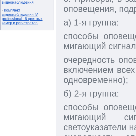
видеонаблюдения
оповещения, подр
Комплект
·
видеонаблюдения IV
professional : 8 цветных
а) 1-я группа:
камер и регистратор
способы оповеще
мигающий сигнал,
очередность опо
включением всех
одновременно);
б) 2-я группа:
способы оповеще
мигающий сиг
светоуказатели н