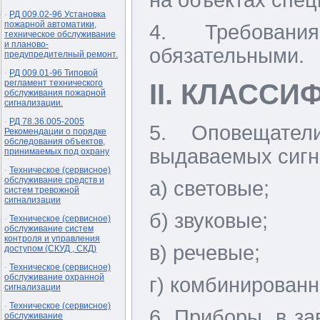
РД 009.02-96 Установка
·
пожарной автоматики,
4. Требован
техническое обслуживание
и планово-
обязательными.
предупредителный ремонт.
РД 009.01-96 Типовой
·
регламент технического
II. КЛАСС
обслуживания пожарной
сигнализации.
РД 78.36.005-2005
·
5. Оповещател
Рекомендации о порядке
обследования объектов,
выдаваемых сигн
принимаемых под охрану
Техническое (сервисное)
·
обслуживание средств и
а) световые;
систем тревожной
сигнализации
б) звуковые;
Техническое (сервисное)
·
обслуживание систем
контроля и управления
в) речевые;
доступом (СКУД , СКД)
Техническое (сервисное)
·
обслуживание охранной
г) комбинированн
сигнализации
Техническое (сервисное)
·
6. Приборы, в за
обслуживание