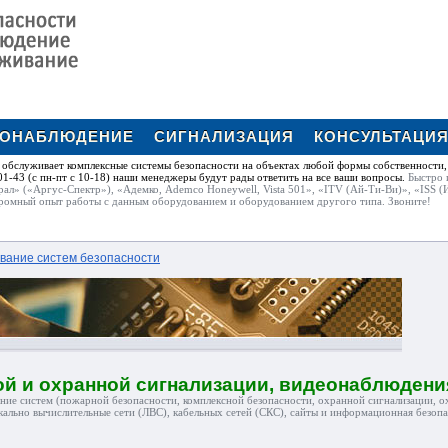
ЕОНАБЛЮДЕНИЕ
СИГНАЛИЗАЦИЯ
КОНСУЛЬТАЦИ
обслуживает комплексные системы безопасности на объектах любой формы собственности,
1-43 (с пн-пт с 10-18) наши менеджеры будут рады ответить на все ваши вопросы.
Быстро 
рал» («Аргус-Спектр»), «Адемко, Ademco Honeywell, Vista 501», «ITV (Ай-Ти-Ви)», «ISS (
ромный опыт работы с данным оборудованием и оборудованием другого типа. Звоните!
вание систем безопасности
й и охранной сигнализации, видеонаблюдения
ние систем (пожарной безопасности, комплексной безопасности, охранной сигнализации, 
кально вычислительные сети (ЛВС), кабельных сетей (СКС), сайты и информационная безопас