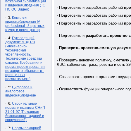
пожарной сигнализации
и видеонаблюдения (ТО
- Подготовить и разработать рабочий
про
ПС ОС Видео)
- Подготовить и разработать рабочий
про
· 3:
Комплект
видеонаблюдения IV
- Подготовить и разработать рабочий
про
professional : 8 цветных
камер и регистратор
- Подготовить и
разработать проектно-
· 4:
Руководящий
документ МВД РФ
(Инженерно-
-
Проверить проектно-сметную докум
техническая
укрепленность.
Технические средства
- Проверить ценовую политику, сметную 
охраны. Требования и
ЛВС, кабельных трасс, розетки и сеть 22
нормы проектирования
по защите объектов от
преступных
- Согласовать проект с органами государ
посягательств)
· 5:
Цифровое и
- Осуществить функции генерального под
аналоговое
видеонаблюдение
· 6:
Строительные
нормы и правила СНиП
21-01-97 (Пожарная
безопасность зданий и
сооружений)
· 7:
Нормы пожарной