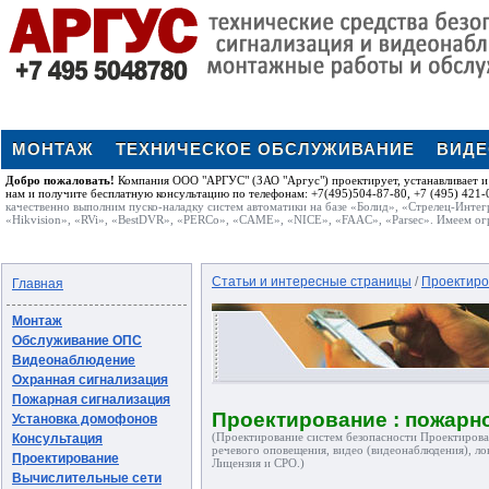
МОНТАЖ
ТЕХНИЧЕСКОЕ ОБСЛУЖИВАНИЕ
ВИД
Добро пожаловать!
Компания ООО "АРГУС" (ЗАО "Аргус") проектирует, устанавливает и 
нам и получите бесплатную консультацию по телефонам: +7(495)504-87-80, +7 (495) 421-0
качественно выполним пуско-наладку систем автоматики на базе «Болид», «Стрелец-Интег
«Hikvision», «RVi», «BestDVR», «PERCo», «CAME», «NICE», «FAAC», «Parsec». Имеем ог
Статьи и интересные страницы
/
Проектиро
Главная
Монтаж
Обслуживание ОПС
Видеонаблюдение
Охранная сигнализация
Пожарная сигнализация
Проектирование : пожарно
Установка домофонов
(Проектирование систем безопасности Проектирова
Консультация
речевого оповещения, видео (видеонаблюдения), ло
Проектирование
Лицензия и СРО.)
Вычислительные сети