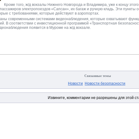
Кроме того, ж/д вокзалы Нижнего Новгорода и Владимира, уже к концу этог
 пассажиров электропоездов «Сапсан», их багаж и ручную кладь. Эти пункты
рые с требованиями, которые действуют в аэропортах.
ованы современными системами видеонаблюдения, которые охватывают функц
ий. В соответствии с инвестиционной программой «Транспортная безопасност
деонаблюдения появится в Муроме на ж/д вокзале.
Связанные темы
Новости
Новости безопасности
Извините, комментарии не разрешены для этой ст