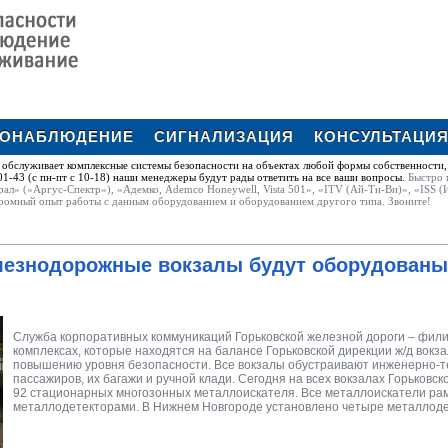
ЕОНАБЛЮДЕНИЕ
СИГНАЛИЗАЦИЯ
КОНСУЛЬТАЦИ
обслуживает комплексные системы безопасности на объектах любой формы собственности,
1-43 (с пн-пт с 10-18) наши менеджеры будут рады ответить на все ваши вопросы.
Быстро 
рал» («Аргус-Спектр»), «Адемко, Ademco Honeywell, Vista 501», «ITV (Ай-Ти-Ви)», «ISS (
ромный опыт работы с данным оборудованием и оборудованием другого типа. Звоните!
лезнодорожные вокзалы будут оборудован
Служба корпоративных коммуникаций Горьковской железной дороги – фил
комплексах, которые находятся на балансе Горьковской дирекции ж/д вокз
повышению уровня безопасности. Все вокзалы обустраивают инженерно-т
пассажиров, их багажи и ручной клади. Сегодня на всех вокзалах Горьковс
92 стационарных многозонных металлоискателя. Все металлоискатели ра
металлодетекторами. В Нижнем Новгороде установлено четыре металлодет