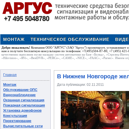
МОНТАЖ
ТЕХНИЧЕСКОЕ ОБСЛУЖИВАНИЕ
ВИД
Добро пожаловать!
Компания ООО "АРГУС" (ЗАО "Аргус") проектирует, устанавливает и 
нам и получите бесплатную консультацию по телефонам: +7(495)504-87-80, +7 (495) 421-0
качественно выполним пуско-наладку систем автоматики на базе «Болид», «Стрелец-Интег
«Hikvision», «RVi», «BestDVR», «PERCo», «CAME», «NICE», «FAAC», «Parsec». Имеем ог
Главная
В Нижнем Новгороде же
Монтаж
Дата публикации:
02.11.2011
Обслуживание ОПС
Видеонаблюдение
Охранная сигнализация
Пожарная сигнализация
Установка домофонов
Консультация
Проектирование
Вычислительные сети