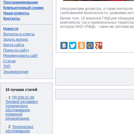
Программирование
Компьютерный сервис
спецпунктами досмотра, а также контроля
требованиям безопасности, сравнимы кото
Наши клиенты
Кроме того, 16 вокзалов ГЖД уже оборуд
Контакты
комплексов, так и привокзальных территор
которую ОАО «РЖД» - такая же система ви
Новости
Вопросы и ответы
Задать вопрос
Карта сайта
Поиск по сайту
Рекомендовать сайт
Статьи
ТОП
Энциклопедия
10 лучших статей
· 1:
РД 009.01-96
Типовой регламент
технического
обслуживания
пожарной
сигнализации.
· 2:
Техническое
обслуживание