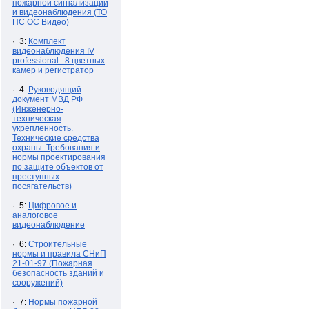
пожарной сигнализации
и видеонаблюдения (ТО
ПС ОС Видео)
· 3:
Комплект
видеонаблюдения IV
professional : 8 цветных
камер и регистратор
· 4:
Руководящий
документ МВД РФ
(Инженерно-
техническая
укрепленность.
Технические средства
охраны. Требования и
нормы проектирования
по защите объектов от
преступных
посягательств)
· 5:
Цифровое и
аналоговое
видеонаблюдение
· 6:
Строительные
нормы и правила СНиП
21-01-97 (Пожарная
безопасность зданий и
сооружений)
· 7:
Нормы пожарной