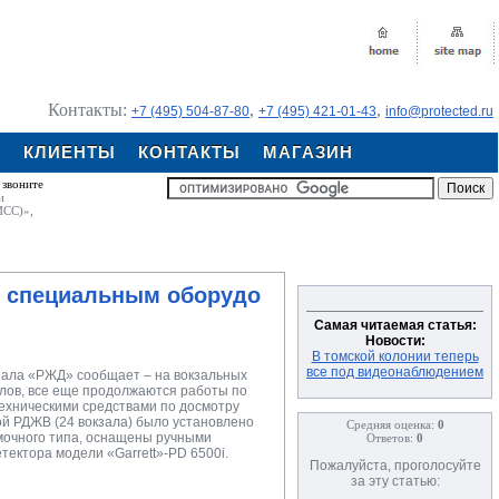
Контакты:
,
,
+7 (495) 504-87-80
+7 (495) 421-01-43
info@protected.ru
Я
КЛИЕНТЫ
КОНТАКТЫ
МАГАЗИН
 звоните
и
ИСС)»,
ы специальным оборудо
Самая читаемая статья:
Новости:
В томской колонии теперь
все под видеонаблюдением
иала «РЖД» сообщает – на вокзальных
алов, все еще продолжаются работы по
ехническими средствами по досмотру
кой РДЖВ (24 вокзала) было установлено
Средняя оценка:
0
мочного типа, оснащены ручными
Ответов:
0
ектора модели «Garrett»-PD 6500i.
Пожалуйста, проголосуйте
за эту статью: