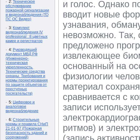
и голос. Однако 
· 2:
Техническое
обслуживание
пожарной сигнализации
вводит новые фо
и видеонаблюдения (ТО
ПС ОС Видео)
узнавания, обман
· 3:
Комплект
видеонаблюдения IV
невозможно. Так,
professional : 8 цветных
камер и регистратор
предложено прог
· 4:
Руководящий
извлекающее био
документ МВД РФ
(Инженерно-
техническая
основанный на ос
укрепленность.
Технические средства
физиологии челов
охраны. Требования и
нормы проектирования
материал сохраня
по защите объектов от
преступных
посягательств)
сравнивается с к
· 5:
Цифровое и
записи используе
аналоговое
видеонаблюдение
электрокардиогра
· 6:
Строительные
нормы и правила СНиП
ритмов) и элект
21-01-97 (Пожарная
безопасность зданий и
(запись активност
сооружений)