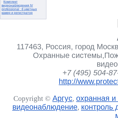
Комплект
·
видеонаблюдения IV
professional : 8 цветных
камер и регистратор
117463
,
Россия
,
город Моск
Охранные системы
,
Пож
виде
+7 (495) 504-87
http://www.protec
Аргус
охранная и
Copyright ©
,
видеонаблюдение
контроль 
,