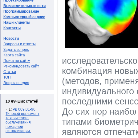
Проектирование
Вычислительные сети
Программирование
Компьютерный сервис
Наши клиенты
Контакты
Новости
Вопросы и ответы
Задать вопрос
Карта сайта
исследовательско
Поиск по сайту
Рекомендовать сайт
комбинация новых
Статьи
ТОП
(методов, примен
Энциклопедия
индивидуального 
последними сенс
10 лучших статей
До сих пор наибо
· 1:
РД 009.01-96
Типовой регламент
технического
типами биометри
обслуживания
пожарной
являются отпечат
сигнализации.