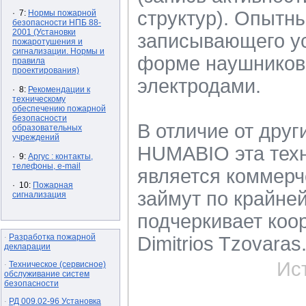
структур). Опытн
· 7:
Нормы пожарной
безопасности НПБ 88-
2001 (Установки
записывающего ус
пожаротушения и
сигнализации. Нормы и
форме наушников
правила
проектирования)
электродами.
· 8:
Рекомендации к
техническому
обеспечению пожарной
безопасности
В отличие от друг
образовательных
учреждений
HUMABIO эта техн
· 9:
Аргус : контакты,
телефоны, e-mail
является коммерч
· 10:
Пожарная
займут по крайней
сигнализация
подчеркивает коо
Разработка пожарной
·
Dimitrios Tzovaras
декларации
Ис
Техническое (сервисное)
·
обслуживание систем
безопасности
РД 009.02-96 Установка
·