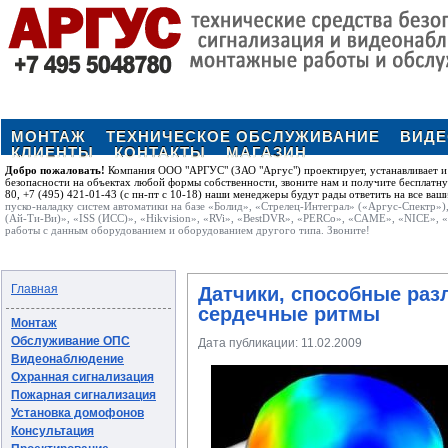
МОНТАЖ
ТЕХНИЧЕСКОЕ ОБСЛУЖИВАНИЕ
ВИД
КЛИЕНТЫ
КОНТАКТЫ
МАГАЗИН
Добро пожаловать!
Компания ООО "АРГУС" (ЗАО "Аргус") проектирует, устанавливает и
безопасности на объектах любой формы собственности, звоните нам и получите бесплатн
80, +7 (495) 421-01-43 (с пн-пт с 10-18) наши менеджеры будут рады ответить на все ваш
пуско-наладку систем автоматики на базе «Болид», «Стрелец-Интеграл» («Аргус-Спектр»)
(Ай-Ти-Ви)», «ISS (ИСС)», «Hikvision», «RVi», «BestDVR», «PERCo», «CAME», «NICE», 
работы с данным оборудованием и оборудованием другого типа. Звоните!
Главная
Датчики, способные раз
сердечные ритмы
Монтаж
Обслуживание ОПС
Дата публикации:
11.02.2009
Видеонаблюдение
Охранная сигнализация
Пожарная сигнализация
Установка домофонов
Консультация