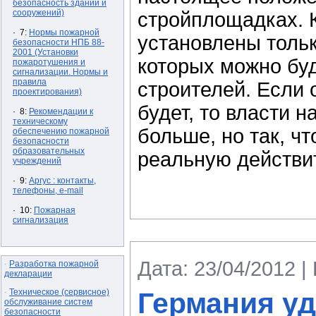
безопасность зданий и
сооружений)
стройплощадках. 
· 7:
Нормы пожарной
установлены тольк
безопасности НПБ 88-
2001 (Установки
которых можно бу
пожаротушения и
сигнализации. Нормы и
правила
строителей. Если 
проектирования)
будет, то власти 
· 8:
Рекомендации к
техническому
больше, но так, ч
обеспечению пожарной
безопасности
образовательных
реальную действи
учреждений
· 9:
Аргус : контакты,
телефоны, e-mail
· 10:
Пожарная
сигнализация
Дата: 23/04/2012 |
Разработка пожарной
·
декларации
Техническое (сервисное)
Германия у
·
обслуживание систем
безопасности