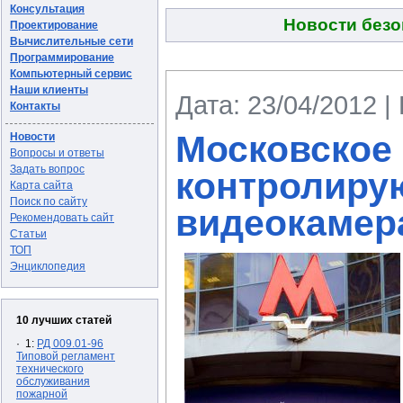
Консультация
Новости безо
Проектирование
Вычислительные сети
Программирование
Компьютерный сервис
Наши клиенты
Дата: 23/04/2012 |
Контакты
Московское
Новости
Вопросы и ответы
Задать вопрос
контролиру
Карта сайта
Поиск по сайту
видеокамер
Рекомендовать сайт
Статьи
ТОП
Энциклопедия
10 лучших статей
· 1:
РД 009.01-96
Типовой регламент
технического
обслуживания
пожарной