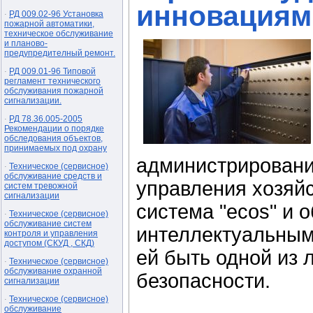
инновациям
РД 009.02-96 Установка
·
пожарной автоматики,
техническое обслуживание
и планово-
предупредителный ремонт.
РД 009.01-96 Типовой
·
регламент технического
обслуживания пожарной
сигнализации.
РД 78.36.005-2005
·
Рекомендации о порядке
обследования объектов,
принимаемых под охрану
администрировани
Техническое (сервисное)
·
обслуживание средств и
управления хозяйс
систем тревожной
сигнализации
система "ecos" и 
Техническое (сервисное)
·
обслуживание систем
интеллектуальным
контроля и управления
доступом (СКУД , СКД)
ей быть одной из 
Техническое (сервисное)
·
обслуживание охранной
безопасности.
сигнализации
Техническое (сервисное)
·
обслуживание