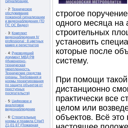
сигнализации.
· 2:
Техническое
строгое поручение
обслуживание
пожарной сигнализации
одного месяца на 
и видеонаблюдения (ТО
ПС ОС Видео)
строительных пло
· 3:
Комплект
видеонаблюдения IV
установить специ
professional : 8 цветных
камер и регистратор
которые после об
· 4:
Руководящий
документ МВД РФ
систему.
(Инженерно-
техническая
укрепленность.
Технические средства
При помощи такой
охраны. Требования и
нормы проектирования
по защите объектов от
дистанционно смо
преступных
посягательств)
практически все с
· 5:
Цифровое и
аналоговое
целом или возвед
видеонаблюдение
объектов. Всё это
· 6:
Строительные
нормы и правила СНиП
настоящее положе
21-01-97 (Пожарная