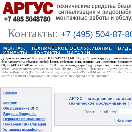
Контакты:
+7 (495) 504-87-8
МОНТАЖ
ТЕХНИЧЕСКОЕ ОБСЛУЖИВАНИЕ
ВИД
КЛИЕНТЫ
КОНТАКТЫ
МАГАЗИН
Добро пожаловать!
Компания ООО "АРГУС" (ЗАО "Аргус") проектирует, устанавливает и
безопасности на объектах любой формы собственности, звоните нам и получите бесплатн
80, +7 (495) 421-01-43 (с пн-пт с 10-18) наши менеджеры будут рады ответить на все ваш
пуско-наладку систем автоматики на базе «Болид», «Стрелец-Интеграл» («Аргус-Спектр»)
(Ай-Ти-Ви)», «ISS (ИСС)», «Hikvision», «RVi», «BestDVR», «PERCo», «CAME», «NICE», 
работы с данным оборудованием и оборудованием другого типа. Звоните!
Главная
АРГУС - пожарная сигнализац
техническое обслуживание | +7
Монтаж
Обслуживание ОПС
Поиск по этой теме:
Видеонаблюдение
Охранная сигнализация
На главн
[
Пожарная сигнализация
Установка домофонов