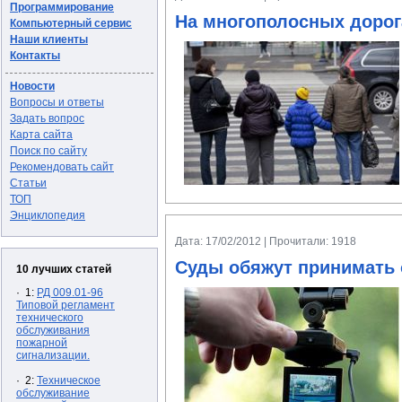
Программирование
На многополосных дорог
Компьютерный сервис
Наши клиенты
Контакты
Новости
Вопросы и ответы
Задать вопрос
Карта сайта
Поиск по сайту
Рекомендовать сайт
Статьи
ТОП
Энциклопедия
Дата: 17/02/2012 | Прочитали: 1918
Суды обяжут принимать 
10 лучших статей
· 1:
РД 009.01-96
Типовой регламент
технического
обслуживания
пожарной
сигнализации.
· 2:
Техническое
обслуживание