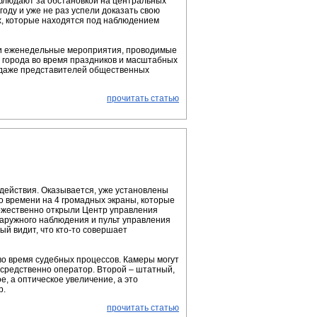
аблюдают за обстановкой на центральных
оду и уже не раз успели доказать свою
ах, которые находятся под наблюдением
о и еженедельные мероприятия, проводимые
 города во время праздников и масштабных
 даже представителей общественных
прочитать статью
 действия. Оказывается, уже установлены
о времени на 4 громадных экраны, которые
оржественно открыли Центр управления
наружного наблюдения и пульт управления
ый видит, что кто-то совершает
во время судебных процессов. Камеры могут
посредственно оператор. Второй – штатный,
е, а оптическое увеличение, а это
р.
прочитать статью