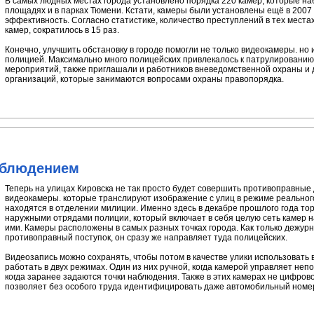
В самых людных местах города установлено порядка 220 камер, которые н
площадях и в парках Тюмени. Кстати, камеры были установлены ещё в 2007 г
эффективность. Согласно статистике, количество преступлений в тех мест
камер, сократилось в 15 раз.
Конечно, улучшить обстановку в городе помогли не только видеокамеры. н
полицией. Максимально много полицейских привлекалось к патрулированию
мероприятий, также приглашали и работников вневедомственной охраны и
организаций, которые занимаются вопросами охраны правопорядка.
аблюдением
Теперь на улицах Кировска не так просто будет совершить противоправные
видеокамеры. которые транслируют изображение с улиц в режиме реальног
находятся в отделении милиции. Именно здесь в декабре прошлого года т
наружными отрядами полиции, который включает в себя целую сеть камер 
ими. Камеры расположены в самых разных точках города. Как только дежурн
противоправный поступок, он сразу же направляет туда полицейских.
Видеозапись можно сохранять, чтобы потом в качестве улики использовать 
работать в двух режимах. Один из них ручной, когда камерой управляет не
когда заранее задаются точки наблюдения. Также в этих камерах не цифрово
позволяет без особого труда идентифицировать даже автомобильный номе