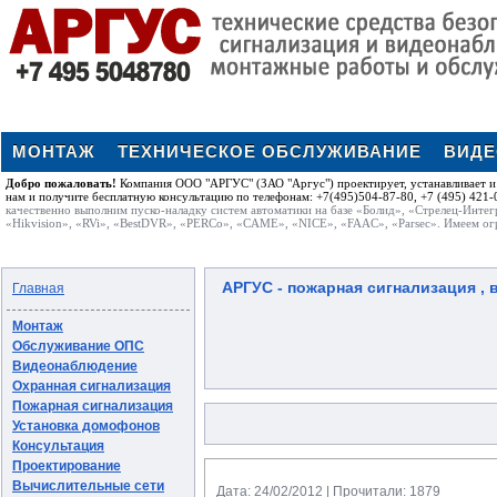
МОНТАЖ
ТЕХНИЧЕСКОЕ ОБСЛУЖИВАНИЕ
ВИД
Добро пожаловать!
Компания ООО "АРГУС" (ЗАО "Аргус") проектирует, устанавливает и 
нам и получите бесплатную консультацию по телефонам: +7(495)504-87-80, +7 (495) 421-0
качественно выполним пуско-наладку систем автоматики на базе «Болид», «Стрелец-Интег
«Hikvision», «RVi», «BestDVR», «PERCo», «CAME», «NICE», «FAAC», «Parsec». Имеем ог
АРГУС - пожарная сигнализация , в
Главная
Монтаж
Обслуживание ОПС
Видеонаблюдение
Охранная сигнализация
Пожарная сигнализация
Установка домофонов
Консультация
Проектирование
Вычислительные сети
Дата: 24/02/2012 | Прочитали: 1879