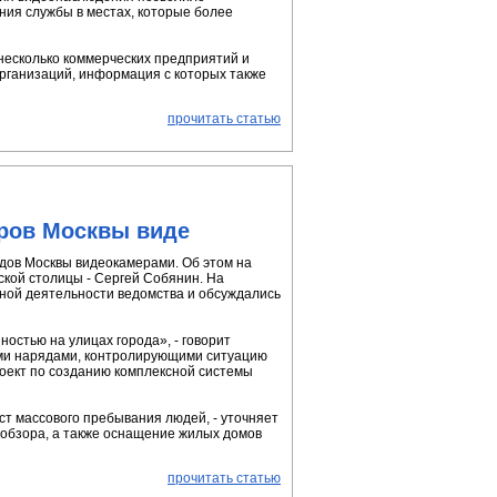
ния службы в местах, которые более
несколько коммерческих предприятий и
организаций, информация с которых также
прочитать статью
оров Москвы виде
здов Москвы видеокамерами. Об этом на
ской столицы - Сергей Собянин. На
ьной деятельности ведомства и обсуждались
остью на улицах города», - говорит
ыми нарядами, контролирующими ситуацию
оект по созданию комплексной системы
ст массового пребывания людей, - уточняет
 обзора, а также оснащение жилых домов
прочитать статью