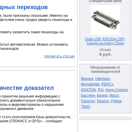
Специальная цена
одных переходов
х, были признаны опасными. Именно на
одителям очень трудно увидеть пешехода и
дложить запретить такие пешеходы на
Dpbs-25F (DS1034 25F),
Гнездо на плату 25pin
ботал автоматически. Можно установить
 пешеходов.
15 руб.
8 руб.
прочитать статью
Оборудование от
производителей
Beward
,
Hikvision
,
Microdigital
,
PERCo
,
ачестве доказател
ROXTON
,
RVi
,
Аргус-Спектр
,
Бастион
,
Болид
,
Ирсэт
,
при принятии решения информацию с
крепить документально обязательное
Паритет
,
Риэлта
,
Рубеж
,
иалы и видеоматериалы о нарушении
ТЕКО
дорожного движения.
ут стать пополнением базы доказательств,
ования (ГЛОНАСС и GPS)», - сообщает