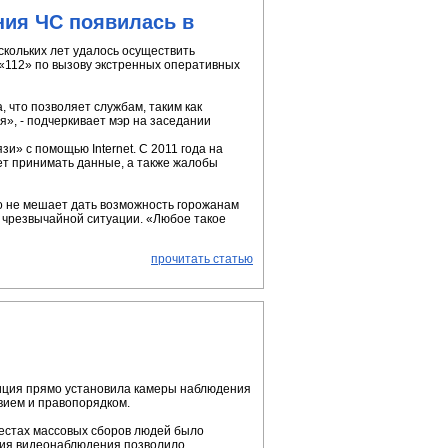
ния ЧС появилась в
скольких лет удалось осуществить
 «112» по вызову экстренных оперативных
 что позволяет службам, таким как
», - подчеркивает мэр на заседании
» с помощью Internet. С 2011 года на
ет принимать данные, а также жалобы
о не мешает дать возможность горожанам
я чрезвычайной ситуации. «Любое такое
прочитать статью
лиция прямо установила камеры наблюдения
вием и правопорядком.
 местах массовых сборов людей было
ация видеонаблюдения позволило