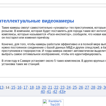
интеллектуальные видеокамеры
Такие камеры смогут самостоятельно «узнавать» тех преступников, которые
розыске. В компании, которая будет поставлять для города такие вот инт
комплексы, которые называются «Face-инспектор», сообщили, что новая кам
он постарел или изменил причёску.
Конечно, для того, чтобы камеры работали эффективно и в полной мере вы
нужно постоянное соединение с базой данных МВД и других спецслужб, в б
преступников и террористов. И тогда камера сможет автоматически выдели
выбрать самое оптимальное изображение, чтобы его идентифицировать.
В этом году в Самаре установят около 5 таких комплексов. В других крупных
установка таких же станций.
13
14
15
16
17
18
19
20
21
22
23
24
25
26
27
28
29
3
|
|
|
|
|
|
|
|
|
|
|
|
|
|
|
|
|
40
41
42
43
>
|
|
|