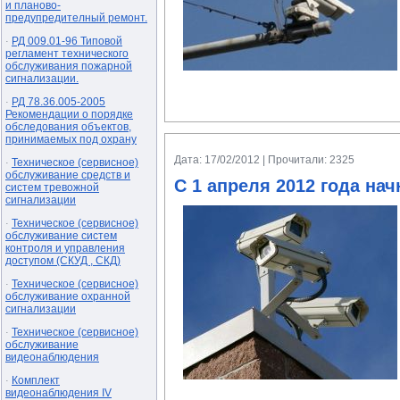
и планово-
предупредителный ремонт.
РД 009.01-96 Типовой
·
регламент технического
обслуживания пожарной
сигнализации.
РД 78.36.005-2005
·
Рекомендации о порядке
обследования объектов,
принимаемых под охрану
Дата: 17/02/2012 | Прочитали: 2325
Техническое (сервисное)
·
обслуживание средств и
С 1 апреля 2012 года н
систем тревожной
сигнализации
Техническое (сервисное)
·
обслуживание систем
контроля и управления
доступом (СКУД , СКД)
Техническое (сервисное)
·
обслуживание охранной
сигнализации
Техническое (сервисное)
·
обслуживание
видеонаблюдения
Комплект
·
видеонаблюдения IV