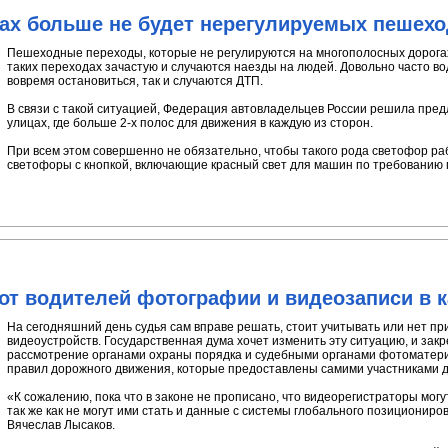
ах больше не будет нерегулируемых пешех
Пешеходные переходы, которые не регулируются на многополосных дорога
таких переходах зачастую и случаются наезды на людей. Довольно часто в
вовремя остановиться, так и случаются ДТП.
В связи с такой ситуацией, Федерация автовладельцев России решила пре
улицах, где больше 2-х полос для движения в каждую из сторон.
При всем этом совершенно не обязательно, чтобы такого рода светофор ра
светофоры с кнопкой, включающие красный свет для машин по требованию
от водителей фотографии и видеозаписи в к
На сегодняшний день судья сам вправе решать, стоит учитывать или нет 
видеоустройств. Государственная дума хочет изменить эту ситуацию, и за
рассмотрение органами охраны порядка и судебными органами фотоматер
правил дорожного движения, которые предоставлены самими участниками 
«К сожалению, пока что в законе не прописано, что видеорегистраторы мог
так же как не могут ими стать и данные с системы глобального позиционир
Вячеслав Лысаков.