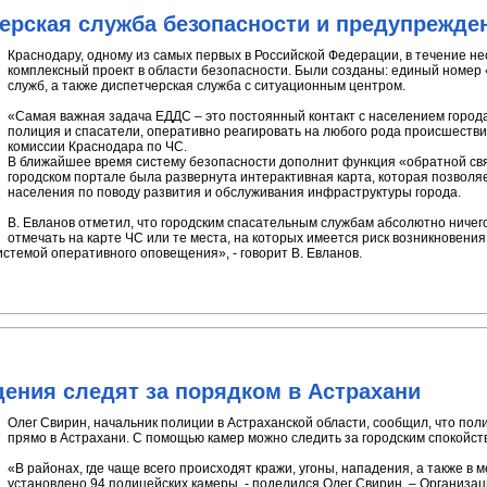
ерская служба безопасности и предупрежде
Краснодару, одному из самых первых в Российской Федерации, в течение не
комплексный проект в области безопасности. Были созданы: единый номер
служб, а также диспетчерская служба с ситуационным центром.
«Самая важная задача ЕДДС – это постоянный контакт с населением города,
полиция и спасатели, оперативно реагировать на любого рода происшествия
комиссии Краснодара по ЧС.
В ближайшее время систему безопасности дополнит функция «обратной связи
городском портале была развернута интерактивная карта, которая позволя
населения по поводу развития и обслуживания инфраструктуры города.
В. Евланов отметил, что городским спасательным службам абсолютно ничег
отмечать на карте ЧС или те места, на которых имеется риск возникновени
стемой оперативного оповещения», - говорит В. Евланов.
ения следят за порядком в Астрахани
Олег Свирин, начальник полиции в Астраханской области, сообщил, что по
прямо в Астрахани. С помощью камер можно следить за городским спокойст
«В районах, где чаще всего происходят кражи, угоны, нападения, а также в
установлено 94 полицейских камеры, - поделился Олег Свирин. – Организ