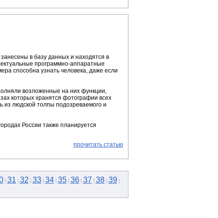
 занесены в базу данных и находятся в
еллектуальные программно-аппаратные
ера способна узнать человека, даже если
полняли возложенные на них функции,
азах которых хранятся фотографии всех
ть из людской толпы подозреваемого и
 городах России также планируется
прочитать статью
0
31
32
33
34
35
36
37
38
39
|
|
|
|
|
|
|
|
|
|