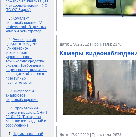
пожарной сигнализации
и видеонаблюдения (ТО
ПС ОС Видео)
· 3:
Комплект
видеонаблюдения IV
professional : 8 цветных
камер и регистратор
· 4:
Руководящий
документ МВД РФ
Дата: 17/02/2012 | Прочитали: 2376
(Инженерно-
Камеры видеонаблюдения
техническая
укрепленность.
Технические средства
охраны. Требования и
нормы проектирования
по защите объектов от
преступных
посягательств)
· 5:
Цифровое и
аналоговое
видеонаблюдение
· 6:
Строительные
нормы и правила СНиП
21-01-97 (Пожарная
безопасность зданий и
сооружений)
· 7:
Нормы пожарной
Дата: 17/02/2012 | Прочитали: 2873