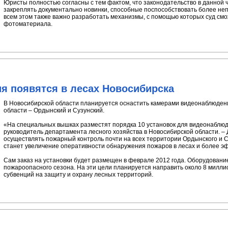
Юристы полностью согласны с тем фактом, что законодательство в данной ч
закреплять документально новинки, способные поспособствовать более не
всем этом также важно разработать механизмы, с помощью которых суд смо
фотоматериала.
 появятся в лесах Новосибирска
В Новосибирской области планируется оснастить камерами видеонаблюде
области – Ордынский и Сузунский.
«На специальных вышках разместят порядка 10 установок для видеонаблюд
руководитель департамента лесного хозяйства в Новосибирской области. –
осуществлять пожарный контроль почти на всех территории Ордынского и Су
станет увеличение оперативности обнаружения пожаров в лесах и более э
Сам заказ на установки будет размещен в феврале 2012 года. Оборудовани
пожароопасного сезона. На эти цели планируется направить около 8 милл
субвенций на защиту и охрану лесных территорий.