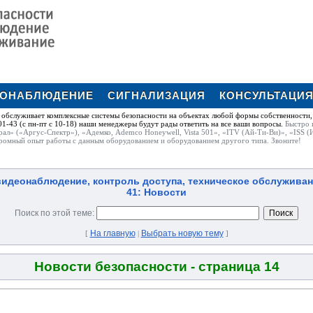
ЕОНАБЛЮДЕНИЕ
СИГНАЛИЗАЦИЯ
КОНСУЛЬТАЦИ
обслуживает комплексные системы безопасности на объектах любой формы собственности,
1-43 (с пн-пт с 10-18) наши менеджеры будут рады ответить на все ваши вопросы.
Быстро 
рал» («Аргус-Спектр»), «Адемко, Ademco Honeywell, Vista 501», «ITV (Ай-Ти-Ви)», «ISS (
ромный опыт работы с данным оборудованием и оборудованием другого типа. Звоните!
идеонаблюдение, контроль доступа, техническое обслуживание |
41: Новости
Поиск по этой теме:
На главную
Выбрать новую тему
[
|
]
Новости безопасности - cтраница 14