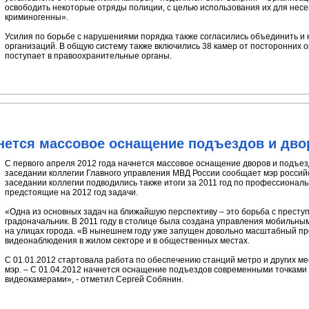
освободить некоторые отряды полиции, с целью использования их для несе
криминогенны».
Усилия по борьбе с нарушениями порядка также согласились объединить и 
организаций. В общую систему также включились 38 камер от посторонних 
поступает в правоохранительные органы.
ачнется массовое оснащение подъездов и дв
С первого апреля 2012 года начнется массовое оснащение дворов и подъе
заседании коллегии Главного управления МВД России сообщает мэр россий
заседании коллегии подводились также итоги за 2011 год по профессионал
предстоящие на 2012 год задачи.
«Одна из основных задач на ближайшую перспективу – это борьба с преступн
градоначальник. В 2011 году в столице была создана управления мобильн
на улицах города. «В нынешнем году уже запущен довольно масштабный пр
видеонаблюдения в жилом секторе и в общественных местах.
С 01.01.2012 стартовала работа по обеспечению станций метро и других ме
мэр. – С 01.04.2012 начнется оснащение подъездов современными точками
видеокамерами», - отметил Сергей Собянин.