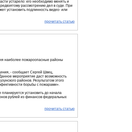
асти устарело: его необходимо менять и
предвзятому рассмотрению дел в суде. При
жет установить подлинность видео- или
прочитать статью
ния наиболее пожароопасные районы
ения, - сообщает Сергей Швец,
 Данное мероприятие даст возможность
зунского районов. Результатом этого
ффективности борьбы с пожарами».
е планируется установить до начала
ионов рублей из финансов федеральных
прочитать статью