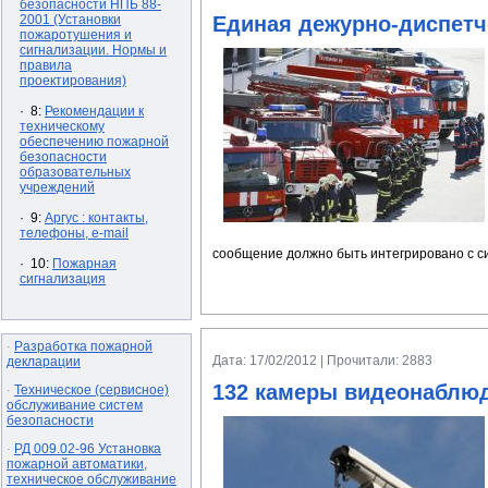
безопасности НПБ 88-
2001 (Установки
Единая дежурно-диспетч
пожаротушения и
сигнализации. Нормы и
правила
проектирования)
· 8:
Рекомендации к
техническому
обеспечению пожарной
безопасности
образовательных
учреждений
· 9:
Аргус : контакты,
телефоны, e-mail
сообщение должно быть интегрировано с си
· 10:
Пожарная
сигнализация
Разработка пожарной
·
Дата: 17/02/2012 | Прочитали: 2883
декларации
132 камеры видеонаблюд
Техническое (сервисное)
·
обслуживание систем
безопасности
РД 009.02-96 Установка
·
пожарной автоматики,
техническое обслуживание