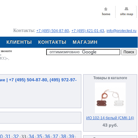
Контакты:
,
,
+7 (495) 504-87-80
+7 (495) 421-01-43
info@protected.ru
Я
КЛИЕНТЫ
КОНТАКТЫ
МАГАЗИН
 звоните
и
ИСС)»,
Товары в каталоге
 +7 (495) 504-87-80, (495) 972-97-
ИО 102-14 белый (СМК-14)
43 руб.
0
31
32
33
34
35
36
37
38
39
|
|
|
|
|
|
|
|
|
|