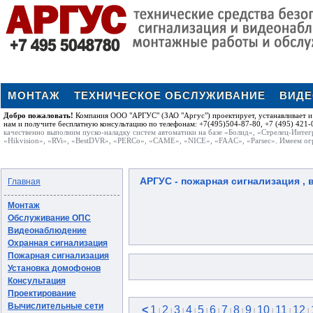
МОНТАЖ
ТЕХНИЧЕСКОЕ ОБСЛУЖИВАНИЕ
ВИД
Добро пожаловать!
Компания ООО "АРГУС" (ЗАО "Аргус") проектирует, устанавливает и 
нам и получите бесплатную консультацию по телефонам: +7(495)504-87-80, +7 (495) 421-0
качественно выполним пуско-наладку систем автоматики на базе «Болид», «Стрелец-Интег
«Hikvision», «RVi», «BestDVR», «PERCo», «CAME», «NICE», «FAAC», «Parsec». Имеем ог
АРГУС - пожарная сигнализация , в
Главная
Монтаж
Обслуживание ОПС
Видеонаблюдение
Охранная сигнализация
Пожарная сигнализация
Установка домофонов
Консультация
Проектирование
Вычислительные сети
<
1
2
3
4
5
6
7
8
9
10
11
12
|
|
|
|
|
|
|
|
|
|
|
|