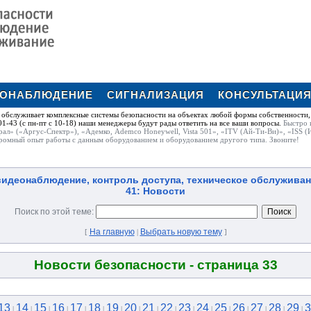
ЕОНАБЛЮДЕНИЕ
СИГНАЛИЗАЦИЯ
КОНСУЛЬТАЦИ
обслуживает комплексные системы безопасности на объектах любой формы собственности,
1-43 (с пн-пт с 10-18) наши менеджеры будут рады ответить на все ваши вопросы.
Быстро 
рал» («Аргус-Спектр»), «Адемко, Ademco Honeywell, Vista 501», «ITV (Ай-Ти-Ви)», «ISS (
ромный опыт работы с данным оборудованием и оборудованием другого типа. Звоните!
идеонаблюдение, контроль доступа, техническое обслуживание |
41: Новости
Поиск по этой теме:
На главную
Выбрать новую тему
[
|
]
Новости безопасности - cтраница 33
13
14
15
16
17
18
19
20
21
22
23
24
25
26
27
28
29
3
|
|
|
|
|
|
|
|
|
|
|
|
|
|
|
|
|