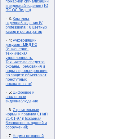
пожарной сигнализации
и видеонаблюдения (ТО
ПС ОС Видео)
· 3:
Комплект
видеонаблюдения IV
professional : 8 цветных
камер и регистратор
· 4:
Руководящий
документ МВД РФ
(Инженерно-
техническая
укрепленность.
Технические средства
охраны. Требования и
нормы проектирования
по защите объектов от
преступных
посягательств)
· 5:
Цифровое и
аналоговое
видеонаблюдение
· 6:
Строительные
нормы и правила СНиП
21-01-97 (Пожарная
безопасность зданий и
сооружений)
· 7:
Нормы пожарной