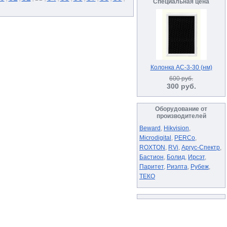
Специальная цена
Колонка АС-3-30 (нм)
600 руб.
300 руб.
Оборудование от
производителей
Beward
,
Hikvision
,
Microdigital
,
PERCo
,
ROXTON
,
RVi
,
Аргус-Спектр
,
Бастион
,
Болид
,
Ирсэт
,
Паритет
,
Риэлта
,
Рубеж
,
ТЕКО