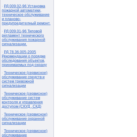
РД 009.02-96 Установка
·
пожарной автоматики,
техническое обслуживание
и планово-
предупредителный ремонт.
РД 009.01-96 Типовой
·
регламент технического
обслуживания пожарной
сигнализации.
РД 78.36.005-2005
·
Рекомендации о порядке
обследования объектов,
принимаемых под охрану
Техническое (сервисное)
·
обслуживание средств и
систем тревожной
сигнализации
Техническое (сервисное)
·
обслуживание систем
контроля и управления
доступом (СКУД , СКД)
Техническое (сервисное)
·
обслуживание охранной
сигнализации
Техническое (сервисное)
·
обслуживание