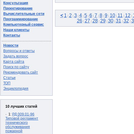
Консультация
Проектирование
Вычислительные сети
<
1
2
3
4
5
6
7
8
9
10
11
12
|
|
|
|
|
|
|
|
|
|
|
|
Программирование
26
27
28
29
30
31
32
3
|
|
|
|
|
|
|
Компьютерный сервис
Наши клиенты
Контакты
Новости
Вопросы и ответы
Задать вопрос
Карта сайта
Поиск по сайту
Рекомендовать сайт
Статьи
ТОП
Энциклопедия
10 лучших статей
· 1:
РД 009.01-96
Типовой регламент
технического
обслуживания
пожарной