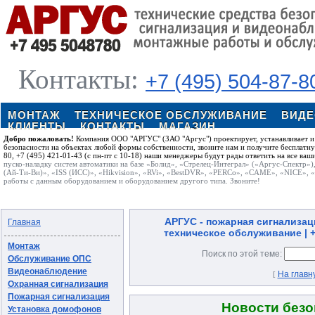
Контакты:
+7 (495) 504-87-8
МОНТАЖ
ТЕХНИЧЕСКОЕ ОБСЛУЖИВАНИЕ
ВИД
КЛИЕНТЫ
КОНТАКТЫ
МАГАЗИН
Добро пожаловать!
Компания ООО "АРГУС" (ЗАО "Аргус") проектирует, устанавливает и
безопасности на объектах любой формы собственности, звоните нам и получите бесплатн
80, +7 (495) 421-01-43 (с пн-пт с 10-18) наши менеджеры будут рады ответить на все ваш
пуско-наладку систем автоматики на базе «Болид», «Стрелец-Интеграл» («Аргус-Спектр»)
(Ай-Ти-Ви)», «ISS (ИСС)», «Hikvision», «RVi», «BestDVR», «PERCo», «CAME», «NICE», 
работы с данным оборудованием и оборудованием другого типа. Звоните!
АРГУС - пожарная сигнализац
Главная
техническое обслуживание | +7
Монтаж
Поиск по этой теме:
Обслуживание ОПС
Видеонаблюдение
На главн
[
Охранная сигнализация
Пожарная сигнализация
Новости безо
Установка домофонов