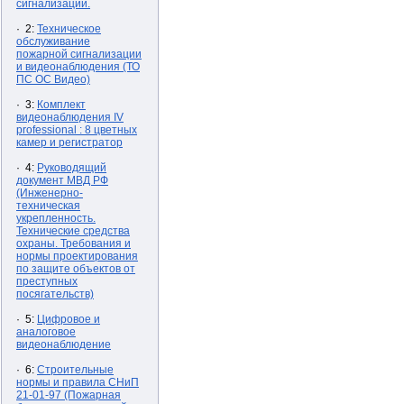
сигнализации.
· 2:
Техническое
обслуживание
пожарной сигнализации
и видеонаблюдения (ТО
ПС ОС Видео)
· 3:
Комплект
видеонаблюдения IV
professional : 8 цветных
камер и регистратор
· 4:
Руководящий
документ МВД РФ
(Инженерно-
техническая
укрепленность.
Технические средства
охраны. Требования и
нормы проектирования
по защите объектов от
преступных
посягательств)
· 5:
Цифровое и
аналоговое
видеонаблюдение
· 6:
Строительные
нормы и правила СНиП
21-01-97 (Пожарная